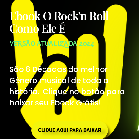
Ebook O Rock'n Roll
Como Ele É
VERSÃO ATUALIZADA 2024
São 8 Décadas do melhor
Gênero musical de toda a
história. Clique no botão para
baixar seu Ebook Grátis!
CLIQUE AQUI PARA BAIXAR