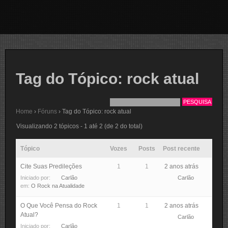
Tag do Tópico: rock atual
Home
›
Fóruns
›
Tag do Tópico: rock atual
Visualizando 2 tópicos - 1 até 2 (de 2 do total)
Tópico
Vozes
Posts
Post recente
Cite Suas Predileções
1
1
2 anos atrás
Iniciado por:
Carlão
Carlão
em:
O Rock na Atualidade
O Que Você Pensa do Rock
1
1
2 anos atrás
Atual?
Carlão
Iniciado por:
Carlão