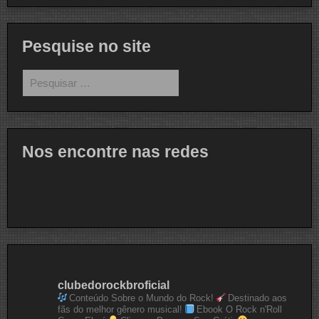
Pesquise no site
Pesquisar
por:
Nos encontre nas redes
clubedorockbroficial
Conteúdo Sobre o Mundo do Rock!
Destinado aos
fãs do melhor gênero musical!
Ebook O Rock n'Roll