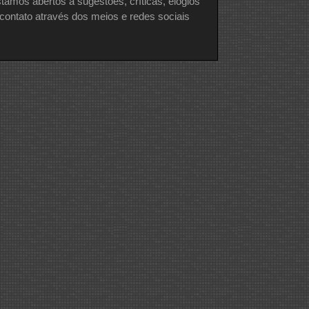
tamos abertos a sugestões, críticas, elogios
contato através dos meios e redes sociais