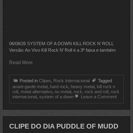
06/08/26 SYSTEM OF A DOWN KILL ROCK N’ ROLL
Versão: Ao Vivo Kill Rock N’ Roll é a 3ª faixa e também
Read More
Posted in
Clipes
,
Rock Internacional
Tagged
avant-garde metal
,
hard rock
,
heavy metal
,
kill rock n
roll
,
metal alternativo
,
nu metal
,
rock
,
rock and roll
,
rock
on
internacional
,
system of a down
Leave a Comment
CLIPE
DO
DIA
SYSTE
OF
CLIPE DO DIA PUDDLE OF MUDD
A
DOWN