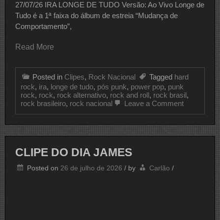
27/07/26 IRA LONGE DE TUDO Versão: Ao Vivo Longe de
Tudo é a 1ª faixa do álbum de estreia “Mudança de
Comportamento”,
Read More
Posted in
Clipes
,
Rock Nacional
Tagged
hard
rock
,
ira
,
longe de tudo
,
pós punk
,
power pop
,
punk
rock
,
rock
,
rock alternativo
,
rock and roll
,
rock brasil
,
on
rock brasileiro
,
rock nacional
Leave a Comment
CLIPE
DO
DIA
IRA
CLIPE DO DIA JAMES
Posted on
26 de julho de 2026
/
by
Carlão
/