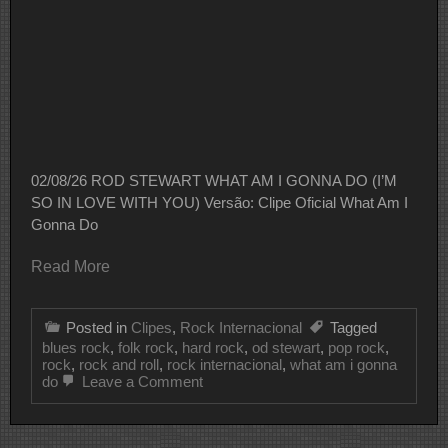
02/08/26 ROD STEWART WHAT AM I GONNA DO (I’M
SO IN LOVE WITH YOU) Versão: Clipe Oficial What Am I
Gonna Do
Read More
Posted in
Clipes
,
Rock Internacional
Tagged
blues rock
,
folk rock
,
hard rock
,
od stewart
,
pop rock
,
rock
,
rock and roll
,
rock internacional
,
what am i gonna
on
do
Leave a Comment
CLIPE
DO
DIA