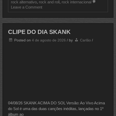
rock alternativo
,
rock and roll
,
rock internacional
on
Leave a Comment
CLIPE
DO
DIA
PUDDLE
OF
CLIPE DO DIA SKANK
MUDD
Posted on
4 de agosto de 2026
/
by
Carlão
/
04/08/26 SKANK ACIMA DO SOL Versão: Ao Vivo Acima
do Sol é uma das duas canções inéditas, lançadas no 1º
álbum ao