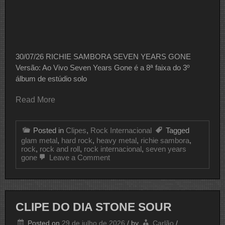
30/07/26 RICHIE SAMBORA SEVEN YEARS GONE
Versão: Ao Vivo Seven Years Gone é a 8ª faixa do 3º
álbum de estúdio solo
Read More
Posted in
Clipes
,
Rock Internacional
Tagged
glam metal
,
hard rock
,
heavy metal
,
richie sambora
,
rock
,
rock and roll
,
rock internacional
,
seven years
on
gone
Leave a Comment
CLIPE
DO
DIA
RICHIE
SAMBORA
CLIPE DO DIA STONE SOUR
Posted on
29 de julho de 2026
/
by
Carlão
/