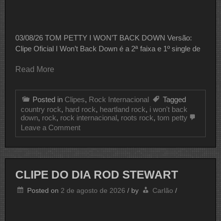
03/08/26 TOM PETTY I WON’T BACK DOWN Versão:
Clipe Oficial I Won’t Back Down é a 2ª faixa e 1º single de
Read More
Posted in
Clipes
,
Rock Internacional
Tagged
country rock
,
hard rock
,
heartland rock
,
i won't back
down
,
rock
,
rock internacional
,
roots rock
,
tom petty
on
Leave a Comment
CLIPE
DO
DIA
TOM
PETTY
CLIPE DO DIA ROD STEWART
Posted on
2 de agosto de 2026
/
by
Carlão
/