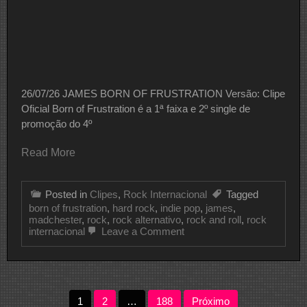
26/07/26 JAMES BORN OF FRUSTRATION Versão: Clipe
Oficial Born of Frustration é a 1ª faixa e 2º single de
promoção do 4º
Read More
Posted in
Clipes
,
Rock Internacional
Tagged
born of frustration
,
hard rock
,
indie pop
,
james
,
madchester
,
rock
,
rock alternativo
,
rock and roll
,
rock
on
internacional
Leave a Comment
CLIPE
DO
DIA
JAMES
Paginação
1
2
…
188
Próximo