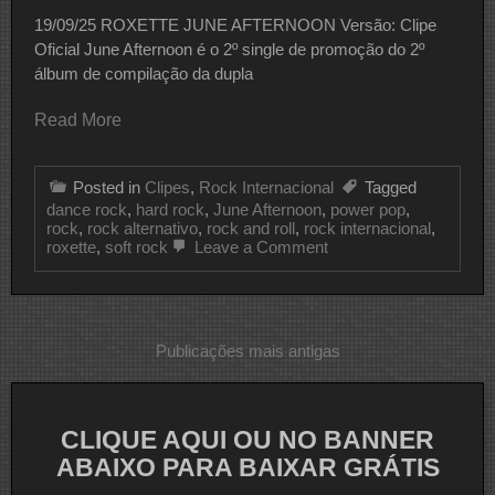
19/09/25 ROXETTE JUNE AFTERNOON Versão: Clipe
Oficial June Afternoon é o 2º single de promoção do 2º
álbum de compilação da dupla
Read More
Posted in
Clipes
,
Rock Internacional
Tagged
dance rock
,
hard rock
,
June Afternoon
,
power pop
,
rock
,
rock alternativo
,
rock and roll
,
rock internacional
,
on
roxette
,
soft rock
Leave a Comment
CLIPE
DO
DIA
ROXETTE
Navegação
Publicações mais antigas
por
posts
CLIQUE AQUI OU NO BANNER
ABAIXO PARA BAIXAR GRÁTIS