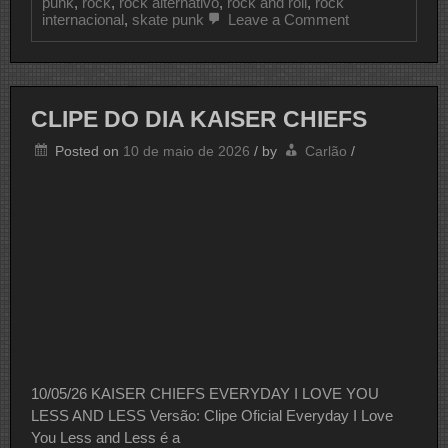
punk
,
rock
,
rock alternativo
,
rock and roll
,
rock
on
internacional
,
skate punk
Leave a Comment
CLIPE
DO
DIA
GREEN
DAY
CLIPE DO DIA KAISER CHIEFS
Posted on
10 de maio de 2026
/
by
Carlão
/
10/05/26 KAISER CHIEFS EVERYDAY I LOVE YOU
LESS AND LESS Versão: Clipe Oficial Everyday I Love
You Less and Less é a