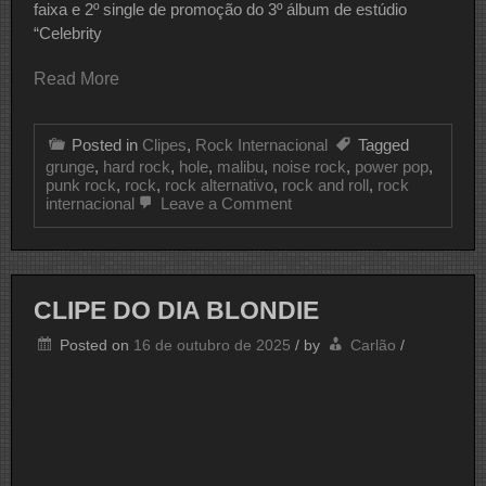
faixa e 2º single de promoção do 3º álbum de estúdio
“Celebrity
Read More
Posted in
Clipes
,
Rock Internacional
Tagged
grunge
,
hard rock
,
hole
,
malibu
,
noise rock
,
power pop
,
punk rock
,
rock
,
rock alternativo
,
rock and roll
,
rock
on
internacional
Leave a Comment
CLIPE
DO
DIA
HOLE
CLIPE DO DIA BLONDIE
Posted on
16 de outubro de 2025
/
by
Carlão
/