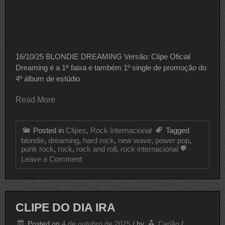
16/10/25 BLONDIE DREAMING Versão: Clipe Oficial
Dreaming é a 1ª faixa e também 1º single de promoção do
4º álbum de estúdio
Read More
Posted in
Clipes
,
Rock Internacional
Tagged
blondie
,
dreaming
,
hard rock
,
new wave
,
power pop
,
punk rock
,
rock
,
rock and roll
,
rock internacional
on
Leave a Comment
CLIPE
DO
DIA
BLONDIE
CLIPE DO DIA IRA
Posted on
4 de outubro de 2025
/
by
Carlão
/