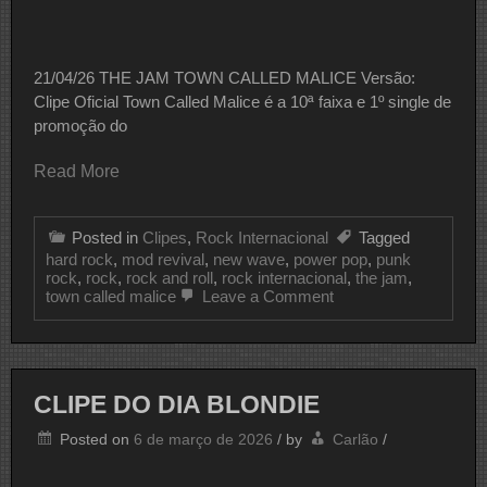
21/04/26 THE JAM TOWN CALLED MALICE Versão:
Clipe Oficial Town Called Malice é a 10ª faixa e 1º single de
promoção do
Read More
Posted in
Clipes
,
Rock Internacional
Tagged
hard rock
,
mod revival
,
new wave
,
power pop
,
punk
rock
,
rock
,
rock and roll
,
rock internacional
,
the jam
,
on
town called malice
Leave a Comment
CLIPE
DO
DIA
THE
JAM
CLIPE DO DIA BLONDIE
Posted on
6 de março de 2026
/
by
Carlão
/