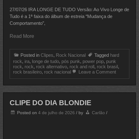
27/07/26 IRA LONGE DE TUDO Versão: Ao Vivo Longe de
Tudo é a 1ª faixa do álbum de estreia “Mudança de
Comportamento”,
Read More
Posted in
Clipes
,
Rock Nacional
Tagged
hard
rock
,
ira
,
longe de tudo
,
pós punk
,
power pop
,
punk
rock
,
rock
,
rock alternativo
,
rock and roll
,
rock brasil
,
on
rock brasileiro
,
rock nacional
Leave a Comment
CLIPE
DO
DIA
IRA
CLIPE DO DIA BLONDIE
Posted on
4 de julho de 2026
/
by
Carlão
/