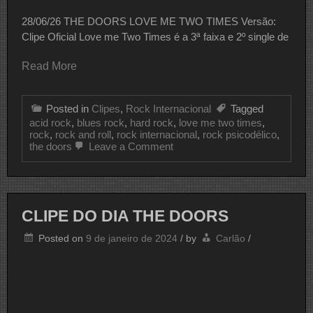
28/06/26 THE DOORS LOVE ME TWO TIMES Versão:
Clipe Oficial Love me Two Times é a 3ª faixa e 2º single de
Read More
Posted in
Clipes
,
Rock Internacional
Tagged
acid rock
,
blues rock
,
hard rock
,
love me two times
,
rock
,
rock and roll
,
rock internacional
,
rock psicodélico
,
on
the doors
Leave a Comment
CLIPE
DO
DIA
THE
DOORS
CLIPE DO DIA THE DOORS
Posted on
9 de janeiro de 2024
/
by
Carlão
/