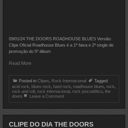
09/01/24 THE DOORS ROADHOUSE BLUES Versão:
Clipe Oficial Roadhouse Blues é a 1ª faixa e 2º single de
promoção do 5º álbum
Read More
Posted in
Clipes
,
Rock Internacional
Tagged
acid rock
,
blues rock
,
hard rock
,
roadhouse blues
,
rock
,
rock and roll
,
rock internacional
,
rock psicodélico
,
the
on
doors
Leave a Comment
CLIPE
DO
DIA
THE
DOORS
CLIPE DO DIA THE DOORS