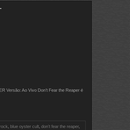
T
ersão: Ao Vivo Don’t Fear the Reaper é
 rock
,
blue oyster cult
,
don't fear the reaper
,