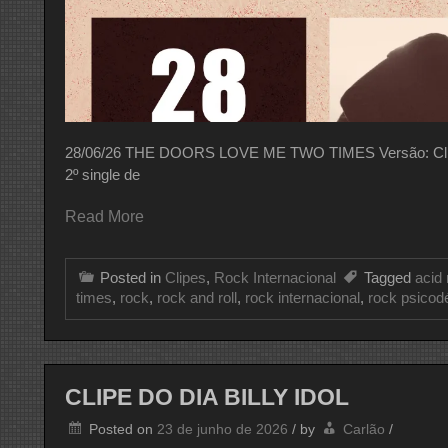
28/06/26 THE DOORS LOVE ME TWO TIMES Versão: Clipe 
2º single de
Read More
Posted in
Clipes
,
Rock Internacional
Tagged
acid
times
,
rock
,
rock and roll
,
rock internacional
,
rock psicodé
CLIPE DO DIA BILLY IDOL
Posted on
23 de junho de 2026
/
by
Carlão
/