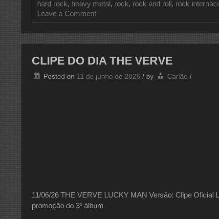
hard rock
,
heavy metal
,
rock
,
rock and roll
,
rock internac
on
Leave a Comment
CLIPE
DO
DIA
BLUE
ÖYSTER
CLIPE DO DIA THE VERVE
CULT
Posted on
11 de junho de 2026
/
by
Carlão
/
11/06/26 THE VERVE LUCKY MAN Versão: Clipe Oficial Luc
promoção do 3º álbum