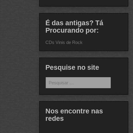
É das antigas? Tá
Procurando por:
CDs Vinis de Rock
Pesquise no site
Pesquisar
por:
Nos encontre nas
redes