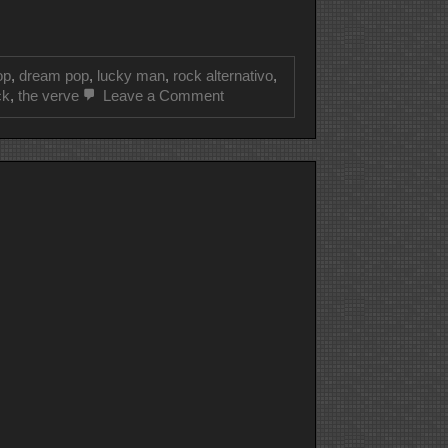
op
,
dream pop
,
lucky man
,
rock alternativo
,
on
ck
,
the verve
Leave a Comment
CLIPE
DO
DIA
THE
VERVE