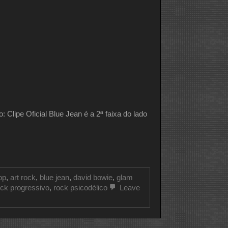
e Oficial Blue Jean é a 2ª faixa do lado
op
,
art rock
,
blue jean
,
david bowie
,
glam
ock progressivo
,
rock psicodélico
Leave