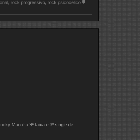
ional
,
rock progressivo
,
rock psicodélico
ky Man é a 9ª faixa e 3º single de