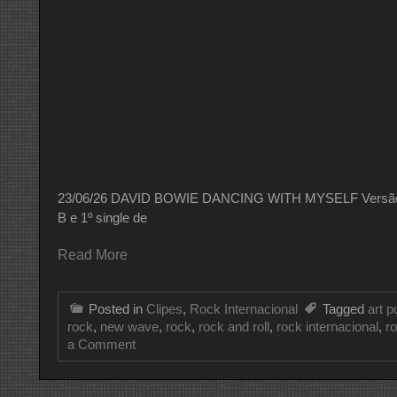
23/06/26 DAVID BOWIE DANCING WITH MYSELF Versão: Clip
B e 1º single de
Read More
Posted in
Clipes
,
Rock Internacional
Tagged
art p
rock
,
new wave
,
rock
,
rock and roll
,
rock internacional
,
r
on
a Comment
CLIPE
DO
DIA