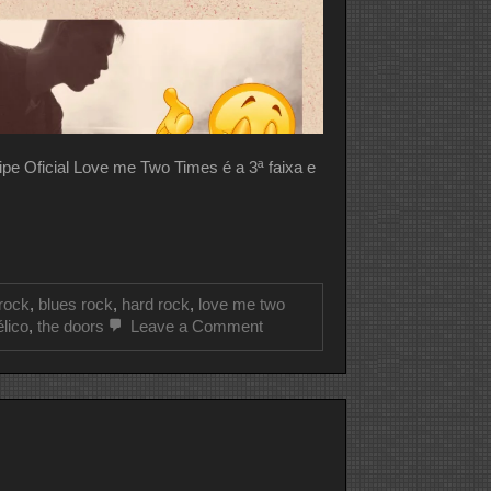
Oficial Love me Two Times é a 3ª faixa e
 rock
,
blues rock
,
hard rock
,
love me two
on
lico
,
the doors
Leave a Comment
CLIPE
DO
DIA
THE
DOORS