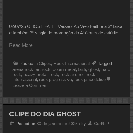
02/07/25 GHOST FAITH Versão: Ao Vivo Faith é a 3ª faixa
e também 3º single de promoção do 4º álbum de estúdio
Read More
Posted in
Clipes
,
Rock Internacional
Tagged
arena rock
,
art rock
,
doom metal
,
faith
,
ghost
,
hard
rock
,
heavy metal
,
rock
,
rock and roll
,
rock
internacional
,
rock progressivo
,
rock psicodélico
on
Leave a Comment
CLIPE
DO
DIA
GHOST
CLIPE DO DIA GHOST
Posted on
30 de janeiro de 2025
/
by
Carlão
/