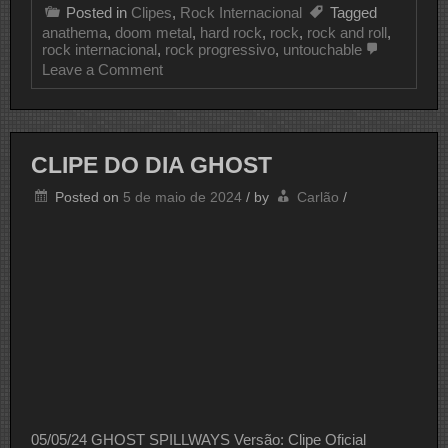
Posted in
Clipes
,
Rock Internacional
Tagged
anathema
,
doom metal
,
hard rock
,
rock
,
rock and roll
,
rock internacional
,
rock progressivo
,
untouchable
on
Leave a Comment
CLIPE
DO
DIA
ANATHEMA
CLIPE DO DIA GHOST
Posted on
5 de maio de 2024
/
by
Carlão
/
05/05/24 GHOST SPILLWAYS Versão: Clipe Oficial