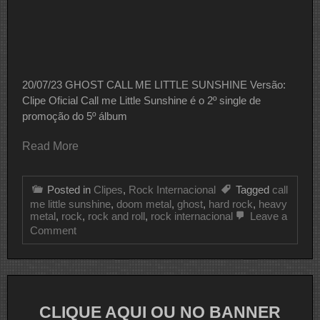
20/07/23 GHOST CALL ME LITTLE SUNSHINE Versão:
Clipe Oficial Call me Little Sunshine é o 2º single de
promoção do 5º álbum
Read More
Posted in
Clipes
,
Rock Internacional
Tagged
call
me little sunshine
,
doom metal
,
ghost
,
hard rock
,
heavy
metal
,
rock
,
rock and roll
,
rock internacional
Leave a
on
Comment
CLIPE
DO
DIA
GHOST
CLIQUE AQUI OU NO BANNER