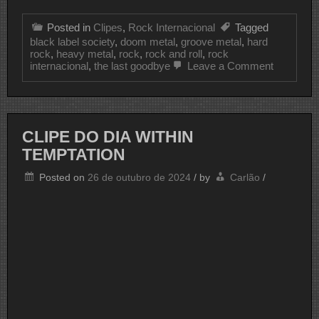
Posted in
Clipes
,
Rock Internacional
Tagged
black label society
,
doom metal
,
groove metal
,
hard
rock
,
heavy metal
,
rock
,
rock and roll
,
rock
on
internacional
,
the last goodbye
Leave a Comment
CLIPE
DO
DIA
BLACK
LABEL
CLIPE DO DIA WITHIN
SOCIET
TEMPTATION
Posted on
26 de outubro de 2024
/
by
Carlão
/