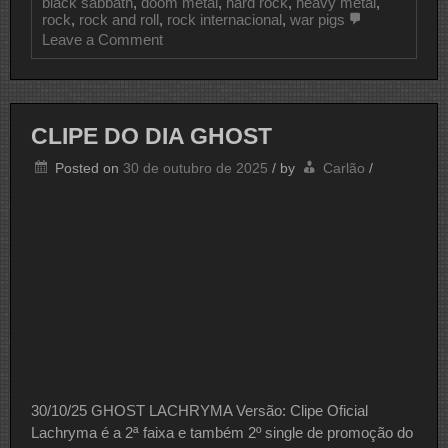
black sabbath
,
doom metal
,
hard rock
,
heavy metal
,
rock
,
rock and roll
,
rock internacional
,
war pigs
on
Leave a Comment
CLIPE
DO
DIA
BLACK
SABBATH
CLIPE DO DIA GHOST
Posted on
30 de outubro de 2025
/
by
Carlão
/
30/10/25 GHOST LACHRYMA Versão: Clipe Oficial
Lachryma é a 2ª faixa e também 2º single de promoção do