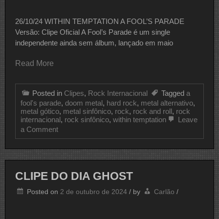
26/10/24 WITHIN TEMPTATION A FOOL’S PARADE
Versão: Clipe Oficial A Fool’s Parade é um single
independente ainda sem álbum, lançado em maio
Read More
Posted in
Clipes
,
Rock Internacional
Tagged
a
fool's parade
,
doom metal
,
hard rock
,
metal alternativo
,
metal gótico
,
metal sinfônico
,
rock
,
rock and roll
,
rock
internacional
,
rock sinfônico
,
within temptation
Leave
on
a Comment
CLIPE
DO
DIA
WITHIN
TEMPTATION
CLIPE DO DIA GHOST
Posted on
2 de outubro de 2024
/
by
Carlão
/