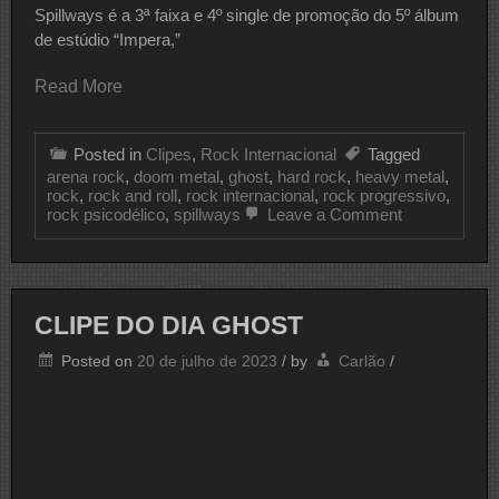
Spillways é a 3ª faixa e 4º single de promoção do 5º álbum
de estúdio “Impera,”
Read More
Posted in
Clipes
,
Rock Internacional
Tagged
arena rock
,
doom metal
,
ghost
,
hard rock
,
heavy metal
,
rock
,
rock and roll
,
rock internacional
,
rock progressivo
,
on
rock psicodélico
,
spillways
Leave a Comment
CLIPE
DO
DIA
GHOST
CLIPE DO DIA GHOST
Posted on
20 de julho de 2023
/
by
Carlão
/