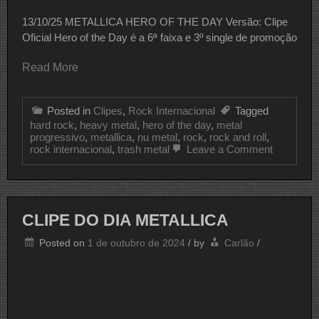
13/10/25 METALLICA HERO OF THE DAY Versão: Clipe
Oficial Hero of the Day é a 6ª faixa e 3º single de promoção
Read More
Posted in
Clipes
,
Rock Internacional
Tagged
hard rock
,
heavy metal
,
hero of the day
,
metal
progressivo
,
metallica
,
nu metal
,
rock
,
rock and roll
,
on
rock internacional
,
trash metal
Leave a Comment
CLIPE
DO
DIA
METALLI
CLIPE DO DIA METALLICA
Posted on
1 de outubro de 2024
/
by
Carlão
/