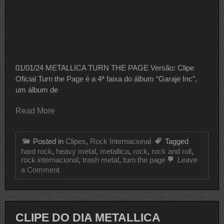
01/01/24 METALLICA TURN THE PAGE Versão: Clipe
Oficial Turn the Page é a 4ª faixa do álbum “Garaje Inc”,
um álbum de
Read More
Posted in
Clipes
,
Rock Internacional
Tagged
hard rock
,
heavy metal
,
metallica
,
rock
,
rock and roll
,
rock internacional
,
trash metal
,
turn the page
Leave
on
a Comment
CLIPE
DO
DIA
METALLICA
CLIPE DO DIA METALLICA