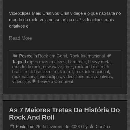
Videoclipes Mais Criativos Criatividade é o que não falta no
mundo do rock, veja nesse artigo os 7 videoclipes mais
criativos e
Read More
Posted in
Rock em Geral
,
Rock Internacional
Tagged
clipes mais criativos
,
hard rock
,
heavy metal
,
mundo do rock
,
new wave
,
rock
,
rock and roll
,
rock
brasil
,
rock brasileiro
,
rock in roll
,
rock internacional
,
rock nacional
,
videoclipes
,
videoclipes mais criativos
,
on
videoclips
Leave a Comment
7
Videoclipes
Mais
Criativos
E
As 7 Maiores Tretas Da História Do
Inovadores
Do
Rock And Roll
Mundo
Do
Posted on
25 de fevereiro de 2023
/
by
Carlão
/