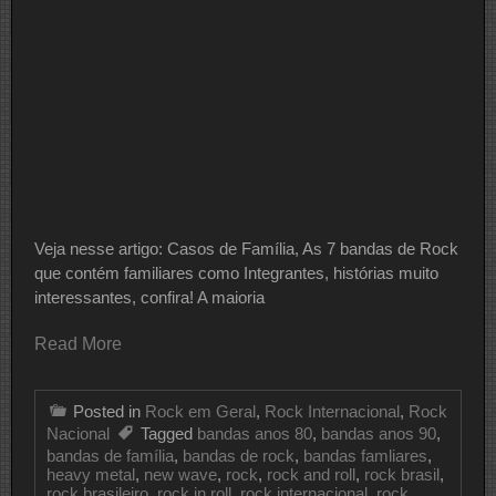
Veja nesse artigo: Casos de Família, As 7 bandas de Rock
que contém familiares como Integrantes, histórias muito
interessantes, confira! A maioria
Read More
Posted in
Rock em Geral
,
Rock Internacional
,
Rock
Nacional
Tagged
bandas anos 80
,
bandas anos 90
,
bandas de família
,
bandas de rock
,
bandas famliares
,
heavy metal
,
new wave
,
rock
,
rock and roll
,
rock brasil
,
rock brasileiro
,
rock in roll
,
rock internacional
,
rock