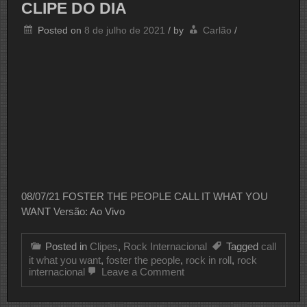
CLIPE DO DIA
Maiores
Festivais
Posted on
8 de julho de 2021
/
by
Carlão
/
De
Música
Do
Mundo
08/07/21 FOSTER THE PEOPLE CALL IT WHAT YOU
WANT Versão: Ao Vivo
Posted in
Clipes
,
Rock Internacional
Tagged
call
it what you want
,
foster the people
,
rock in roll
,
rock
on
internacional
Leave a Comment
CLIPE
DO
DIA