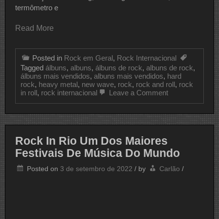
termômetro e
Read More
Posted in
Rock em Geral
,
Rock Internacional
Tagged
álbuns
,
albuns
,
álbuns de rock
,
albuns de rock
,
álbuns mais vendidos
,
albuns mais vendidos
,
hard
rock
,
heavy metal
,
new wave
,
rock
,
rock and roll
,
rock
on
in roll
,
rock internacional
Leave a Comment
Os
7
Álbuns
Mais
Vendidos
Rock In Rio Um Dos Maiores
Da
História
Festivais De Música Do Mundo
Do
Rock
Posted on
3 de setembro de 2022
/
by
Carlão
/