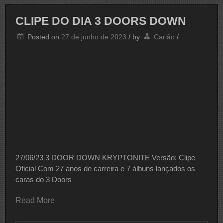
Rock
In
CLIPE DO DIA 3 DOORS DOWN
Rio
De
Posted on
27 de junho de 2023
/
by
Carlão
/
São
Paulo!
27/06/23 3 DOOR DOWN KRYPTONITE Versão: Clipe
Oficial Com 27 anos de carreira e 7 álbuns lançados os
caras do 3 Doors
Read More