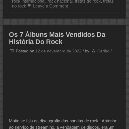
rock internacional
,
rock nacional
,
tretas do rock
,
tretas
on
no rock
Leave a Comment
As
7
Maiores
Tretas
Da
Os 7 Álbuns Mais Vendidos Da
História
Do
História Do Rock
Rock
And
Posted on
12 de novembro de 2022
/
by
Carlão
/
Roll
Muito se fala da discografia das bandas de rock. Anterior
ao serviço de streaming, a vendagem de discos, era um