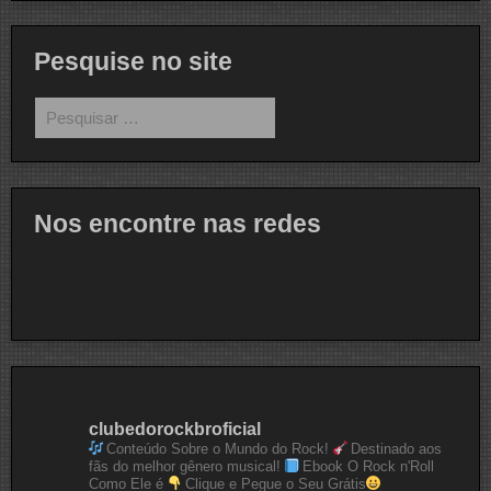
Pesquise no site
Pesquisar
por:
Nos encontre nas redes
clubedorockbroficial
Conteúdo Sobre o Mundo do Rock!
Destinado aos
fãs do melhor gênero musical!
Ebook O Rock n'Roll
Como Ele é
Clique e Pegue o Seu Grátis