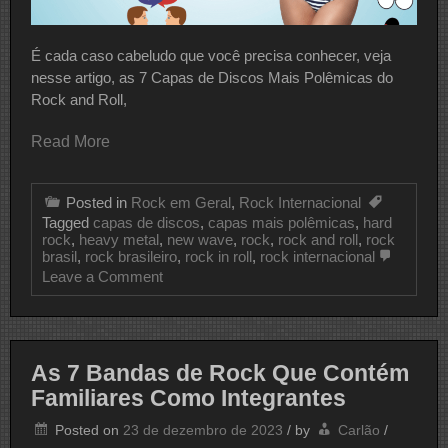
É cada caso cabeludo que você precisa conhecer, veja
nesse artigo, as 7 Capas de Discos Mais Polêmicas do
Rock and Roll,
Read More
Posted in
Rock em Geral
,
Rock Internacional
Tagged
capas de discos
,
capas mais polêmicas
,
hard
rock
,
heavy metal
,
new wave
,
rock
,
rock and roll
,
rock
brasil
,
rock brasileiro
,
rock in roll
,
rock internacional
on
Leave a Comment
7
Capas
De
Discos
Mais
As 7 Bandas de Rock Que Contém
Polêmicas
Familiares Como Integrantes
Do
Rock
And
Posted on
23 de dezembro de 2023
/
by
Carlão
/
Roll