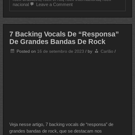
on
nacional
Leave a Comment
As
7
Bandas
de
Rock
7 Backing Vocals De “Responsa”
Que
Contém
De Grandes Bandas De Rock
Familiares
Como
Posted on
16 de setembro de 2023
/
by
Carlão
/
Integrantes
Veja nesse artigo, 7 backing vocals de “responsa” de
grandes bandas de rock, que se destacam nos