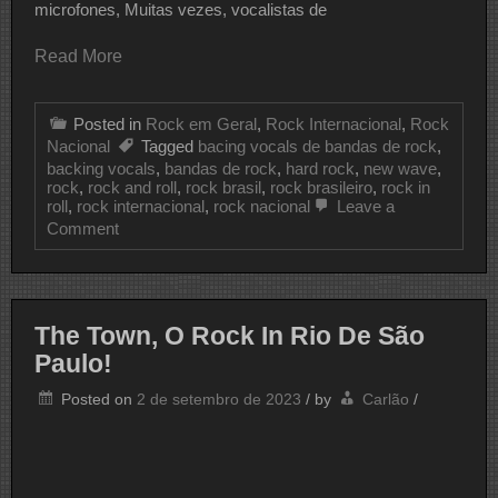
microfones, Muitas vezes, vocalistas de
Read More
Posted in
Rock em Geral
,
Rock Internacional
,
Rock
Nacional
Tagged
bacing vocals de bandas de rock
,
backing vocals
,
bandas de rock
,
hard rock
,
new wave
,
rock
,
rock and roll
,
rock brasil
,
rock brasileiro
,
rock in
roll
,
rock internacional
,
rock nacional
Leave a
on
Comment
7
Backing
Vocals
De
“Responsa”
The Town, O Rock In Rio De São
De
Paulo!
Grandes
Bandas
De
Posted on
2 de setembro de 2023
/
by
Carlão
/
Rock