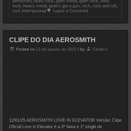
aerosmith
,
blues rock
,
glam metal
,
glam rock
,
hard
rock
,
heavy metal
,
janie's got a gun
,
rock
,
rock and roll
,
on
rock internacional
Leave a Comment
CLIPE
DO
DIA
AEROSMITH
CLIPE DO DIA AEROSMITH
Posted on
12 de janeiro de 2025
/
by
Carlão
/
12/01/25 AEROSMITH LOVE IN ELEVATOR Versão: Clipe
Oficial Love in Elevator é a 3ª faixa e 1º single de