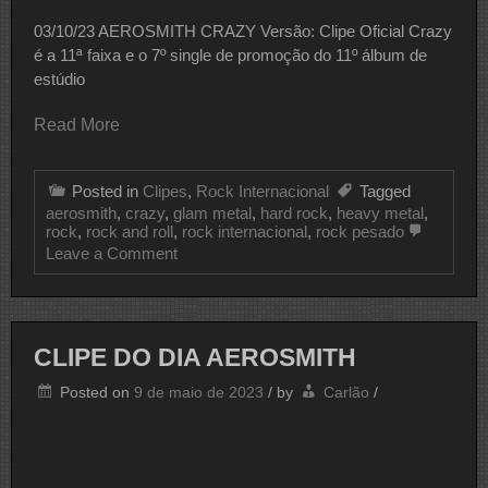
03/10/23 AEROSMITH CRAZY Versão: Clipe Oficial Crazy
é a 11ª faixa e o 7º single de promoção do 11º álbum de
estúdio
Read More
Posted in
Clipes
,
Rock Internacional
Tagged
aerosmith
,
crazy
,
glam metal
,
hard rock
,
heavy metal
,
rock
,
rock and roll
,
rock internacional
,
rock pesado
on
Leave a Comment
CLIPE
DO
DIA
AEROSMITH
CLIPE DO DIA AEROSMITH
Posted on
9 de maio de 2023
/
by
Carlão
/