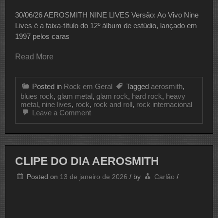
30/06/26 AEROSMITH NINE LIVES Versão: Ao Vivo Nine
Lives é a faixa-título do 12º­ álbum de estúdio, lançado em
1997 pelos caras
Read More
Posted in
Rock em Geral
Tagged
aerosmith
,
blues rock
,
glam metal
,
glam rock
,
hard rock
,
heavy
metal
,
nine lives
,
rock
,
rock and roll
,
rock internacional
on
Leave a Comment
CLIPE
DO
DIA
AEROSMITH
CLIPE DO DIA AEROSMITH
Posted on
13 de janeiro de 2026
/
by
Carlão
/