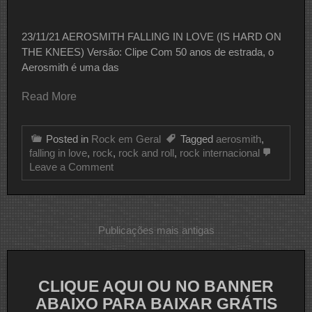
23/11/21 AEROSMITH FALLING IN LOVE (IS HARD ON
THE KNEES) Versão: Clipe Com 50 anos de estrada, o
Aerosmith é uma das
Read More
Posted in
Rock em Geral
Tagged
aerosmith
,
falling in love
,
rock
,
rock and roll
,
rock internacional
on
Leave a Comment
CLIPE
DO
DIA
AEROSMITH
Navegação
Publicações mais antigas
por
posts
CLIQUE AQUI OU NO BANNER
ABAIXO PARA BAIXAR GRÁTIS