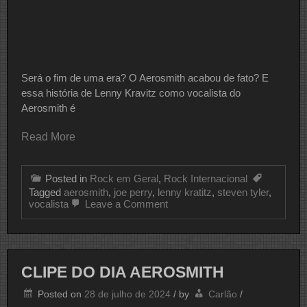
Será o fim de uma era? O Aerosmith acabou de fato? E
essa história de Lenny Kravitz como vocalista do
Aerosmith é
Read More
Posted in
Rock em Geral
,
Rock Internacional
Tagged
aerosmith
,
joe perry
,
lenny kratitz
,
steven tyler
,
on
vocalista
Leave a Comment
Lenny
Kravitz
Como
Vocalista
Do
CLIPE DO DIA AEROSMITH
Aerosmith
É
Posted on
28 de julho de 2024
/
by
Carlão
/
Fato