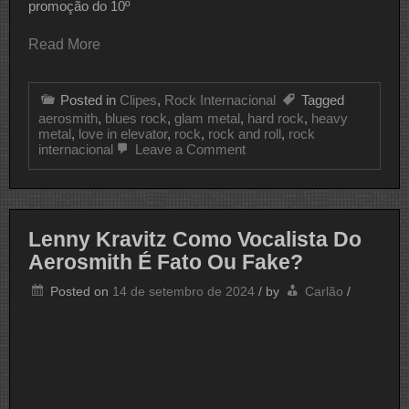
promoção do 10º
Read More
Posted in
Clipes
,
Rock Internacional
Tagged
aerosmith
,
blues rock
,
glam metal
,
hard rock
,
heavy
metal
,
love in elevator
,
rock
,
rock and roll
,
rock
on
internacional
Leave a Comment
CLIPE
DO
DIA
AEROSMITH
Lenny Kravitz Como Vocalista Do
Aerosmith É Fato Ou Fake?
Posted on
14 de setembro de 2024
/
by
Carlão
/