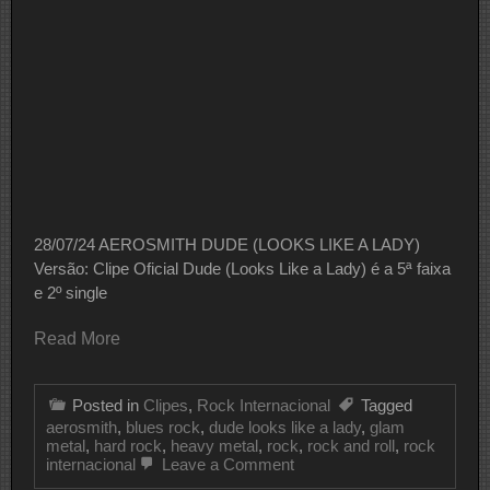
Ou
Fake?
28/07/24 AEROSMITH DUDE (LOOKS LIKE A LADY)
Versão: Clipe Oficial Dude (Looks Like a Lady) é a 5ª faixa
e 2º single
Read More
Posted in
Clipes
,
Rock Internacional
Tagged
aerosmith
,
blues rock
,
dude looks like a lady
,
glam
metal
,
hard rock
,
heavy metal
,
rock
,
rock and roll
,
rock
on
internacional
Leave a Comment
CLIPE