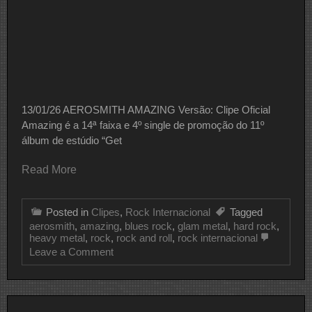
13/01/26 AEROSMITH AMAZING Versão: Clipe Oficial
Amazing é a 14ª faixa e 4º single de promoção do 11º
álbum de estúdio “Get
Read More
Posted in
Clipes
,
Rock Internacional
Tagged
aerosmith
,
amazing
,
blues rock
,
glam metal
,
hard rock
,
heavy metal
,
rock
,
rock and roll
,
rock internacional
on
Leave a Comment
CLIPE
DO
DIA
AEROSMITH