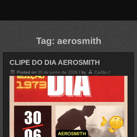
Tag:
aerosmith
CLIPE DO DIA AEROSMITH
Posted on
30 de junho de 2026
/
by
Carlão
/