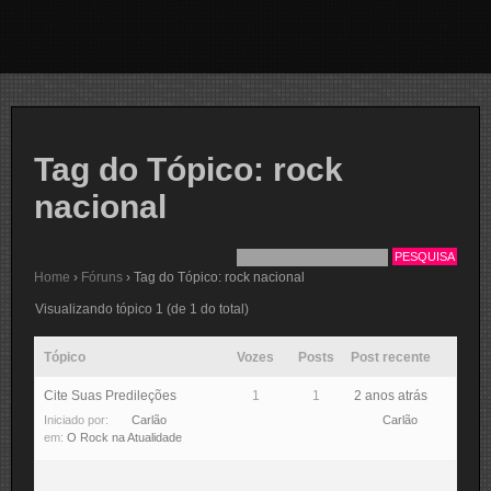
Tag do Tópico: rock
nacional
Home
›
Fóruns
›
Tag do Tópico: rock nacional
Visualizando tópico 1 (de 1 do total)
Tópico
Vozes
Posts
Post recente
Cite Suas Predileções
1
1
2 anos atrás
Iniciado por:
Carlão
Carlão
em:
O Rock na Atualidade