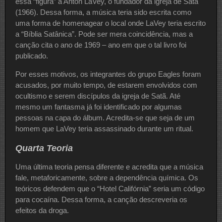
essa “figura” à Anton LaVey, o fundador da igreja de Satã
(1966). Dessa forma, a música teria sido escrita como
uma forma de homenagear o local onde LaVey teria escrito
a “Bíblia Satânica”. Pode ser mera coincidência, mas a
canção cita o ano de 1969 – ano em que o tal livro foi
publicado.
Por esses motivos, os integrantes do grupo Eagles foram
acusados, por muito tempo, de estarem envolvidos com
ocultismo e serem discípulos da igreja de Satã. Até
mesmo um fantasma já foi identificado por algumas
pessoas na capa do álbum. Acredita-se que seja de um
homem que LaVey teria assassinado durante um ritual.
Quarta Teoria
Uma última teoria pensa diferente e acredita que a música
fale, metaforicamente, sobre a dependência química. Os
teóricos defendem que o “Hotel Califórnia” seria um código
para cocaína. Dessa forma, a canção descreveria os
efeitos da droga.