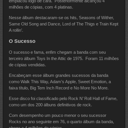
emplacou logo de cara. Posteriormente alcançou 4
milhões de cópias, com 4 platinas.
Nesse álbum destacaram-se os hits, Seasons of Wither,
Same Old Song and Dance, Lord of The Thigs e Train Kept
A rollin’.
O Sucesso
O sucesso e fama, enfim chegam a banda com seu
terceiro álbum Toys In the Attic de 1975. Foram 11 milhões
de cópias vendidas.
Encabeçam esse álbum grandes sucessos da banda
como Walk This Way, Adam’s Apple, Sweet Emotion, a
faixa título, Big Tem Inch Record e No More No More.
Esse disco foi classificado pelo Rock N’ Roll Hall of Fame,
como um dos 200 álbuns definitivos de rock.
Com desempenho um pouco menor o seu sucessor
Rocks no ano seguinte em 76, o quarto álbum da banda,
chega a 4 milhões de cópias.