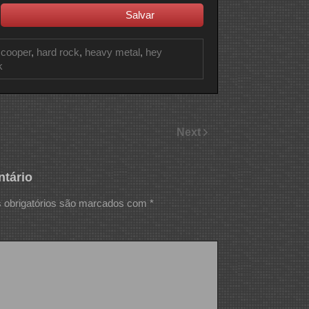
Salvar
 cooper
,
hard rock
,
heavy metal
,
hey
k
Next
tário
obrigatórios são marcados com
*