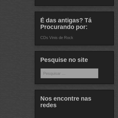
É das antigas? Tá
Procurando por:
CDs Vinis de Rock
Pesquise no site
Pesquisar
por:
Nos encontre nas
redes