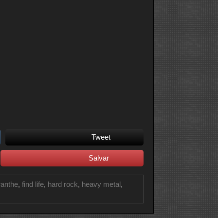
Tweet
Salvar
anthe
,
find life
,
hard rock
,
heavy metal
,