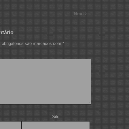
Next
tário
obrigatórios são marcados com
*
Site