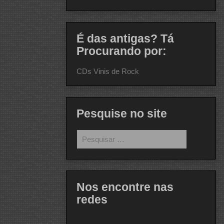
É das antigas? Tá
Procurando por:
CDs Vinis de Rock
Pesquise no site
Pesquisar
por:
Nos encontre nas
redes