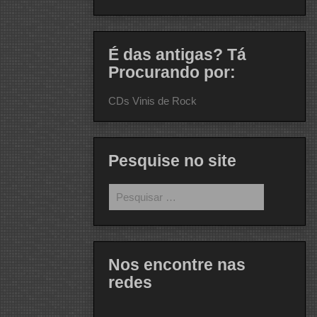
É das antigas? Tá
Procurando por:
CDs Vinis de Rock
Pesquise no site
Pesquisar
por:
Nos encontre nas
redes