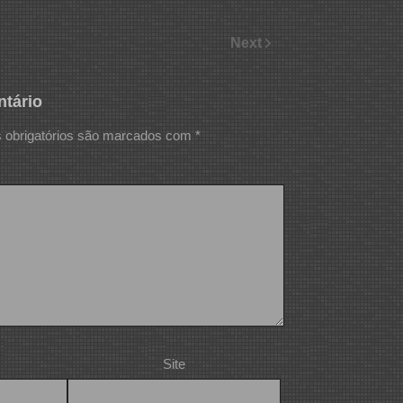
Next
tário
obrigatórios são marcados com
*
Site