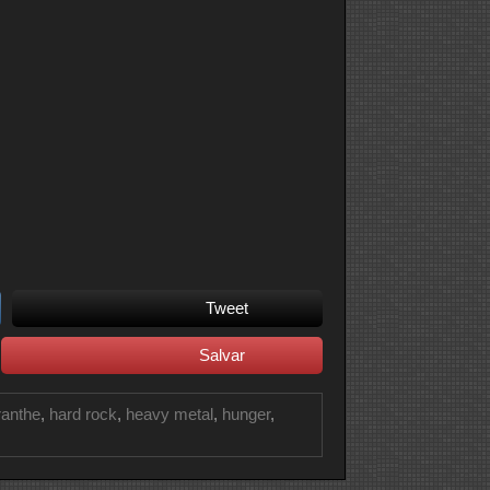
Tweet
Salvar
anthe
,
hard rock
,
heavy metal
,
hunger
,