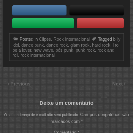
Posted in
Clipes
,
Rock Internacional
Tagged
billy
idol
,
dance punk
,
dance rock
,
glam rock
,
hard rock
,
l to
be a lover
,
new wave
,
pós punk
,
punk rock
,
rock and
roll
,
rock internacional
Previous
Next
Deixe um comentário
Campos obrigatórios são
O seu endereço de e-mail não será publicado.
marcados com
*
Comentário
*