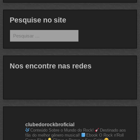
Pesquise no site
Pesquisar
por:
Nos encontre nas redes
clubedorockbroficial
Conteúdo Sobre o Mundo do Rock!
Destinado aos
fãs do melhor gênero musical!
Ebook O Rock n'Roll