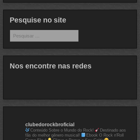
Pesquise no site
Pesquisar
por:
Nos encontre nas redes
clubedorockbroficial
Conteúdo Sobre o Mundo do Rock!
Destinado aos
fãs do melhor gênero musical!
Ebook O Rock n'Roll