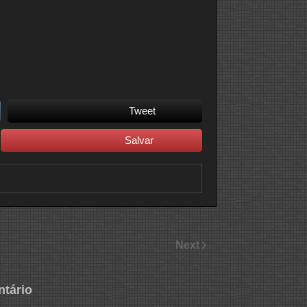
Tweet
Salvar
Next
tário