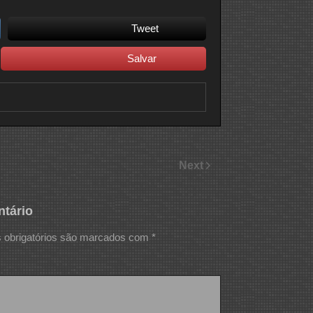
Tweet
Salvar
Next
tário
obrigatórios são marcados com
*