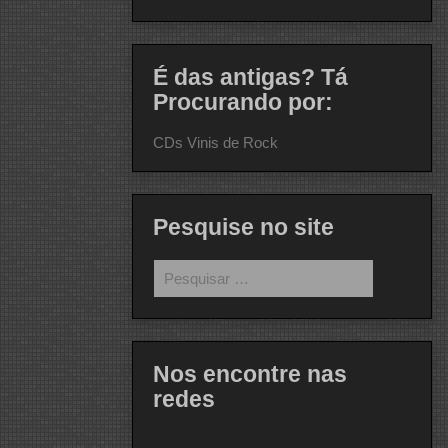
É das antigas? Tá
Procurando por:
CDs Vinis de Rock
Pesquise no site
Pesquisar
por:
Nos encontre nas
redes