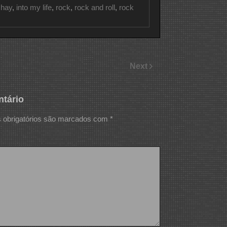
 hay
,
into my life
,
rock
,
rock and roll
,
rock
Next
tário
obrigatórios são marcados com
*