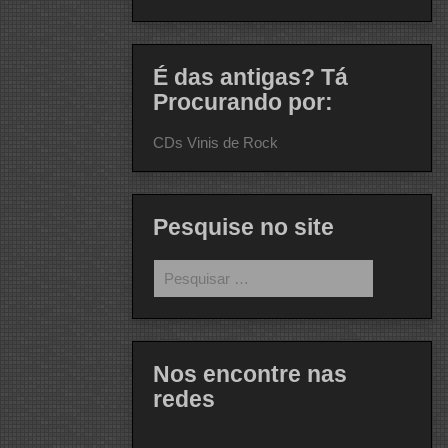
É das antigas? Tá
Procurando por:
CDs Vinis de Rock
Pesquise no site
Pesquisar
por:
Nos encontre nas
redes