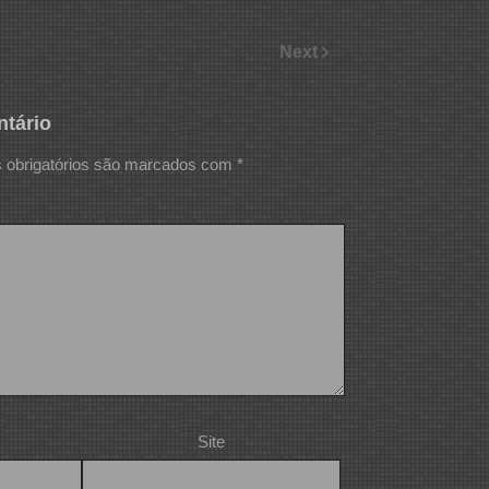
Next
tário
obrigatórios são marcados com
*
Site