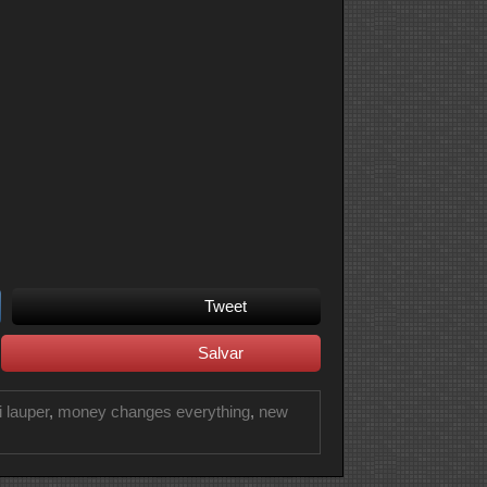
Tweet
Salvar
 lauper
,
money changes everything
,
new