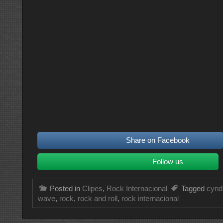
Share on Facebook
Follow us
Posted in
Clipes
,
Rock Internacional
Tagged
cyndi
wave
,
rock
,
rock and roll
,
rock internacional