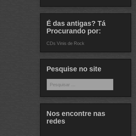
É das antigas? Tá
Procurando por:
CDs Vinis de Rock
Pesquise no site
Pesquisar
por:
Nos encontre nas
redes