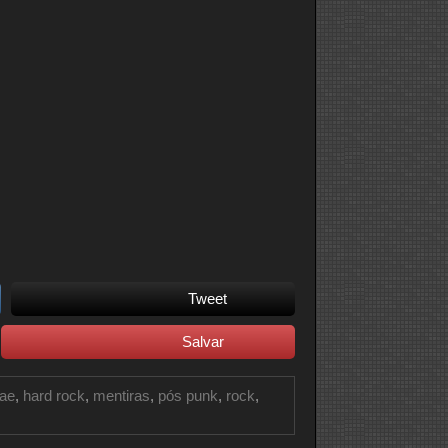
Tweet
Salvar
cae
,
hard rock
,
mentiras
,
pós punk
,
rock
,