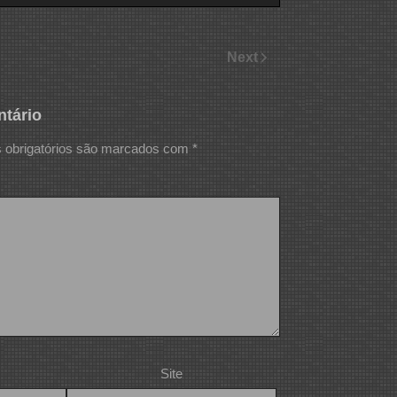
Next
tário
obrigatórios são marcados com
*
Site