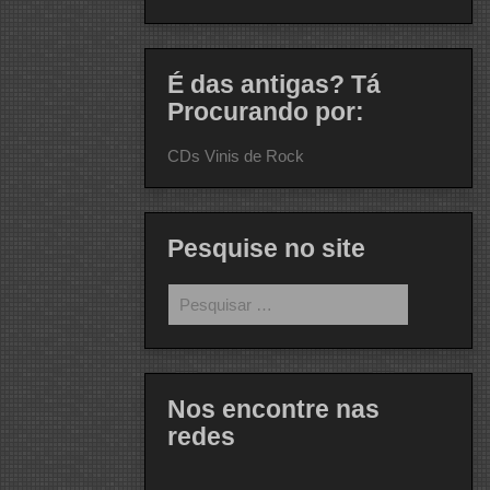
É das antigas? Tá
Procurando por:
CDs Vinis de Rock
Pesquise no site
Pesquisar
por:
Nos encontre nas
redes