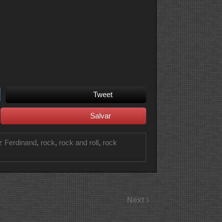
Tweet
Salvar
z Ferdinand
,
rock
,
rock and roll
,
rock
Next