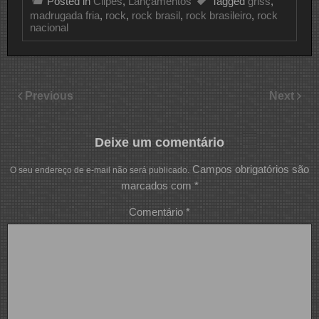
Posted in
Clipes
,
Lançamentos
Tagged
griss
,
madrugada fria
,
rock
,
rock brasil
,
rock brasileiro
,
rock
nacional
Previous
Next
Deixe um comentário
Campos obrigatórios são
O seu endereço de e-mail não será publicado.
marcados com
*
Comentário
*