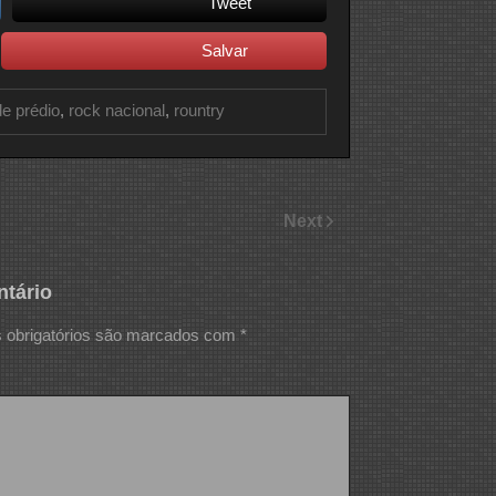
Tweet
Salvar
e prédio
,
rock nacional
,
rountry
Next
tário
obrigatórios são marcados com
*