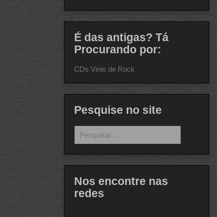
É das antigas? Tá
Procurando por:
CDs Vinis de Rock
Pesquise no site
Pesquisar
por:
Nos encontre nas
redes