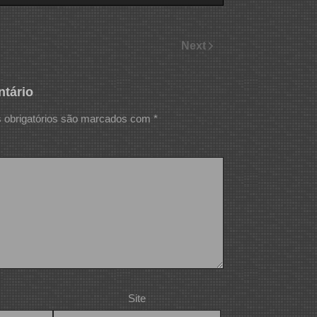
Next
tário
obrigatórios são marcados com
*
Site