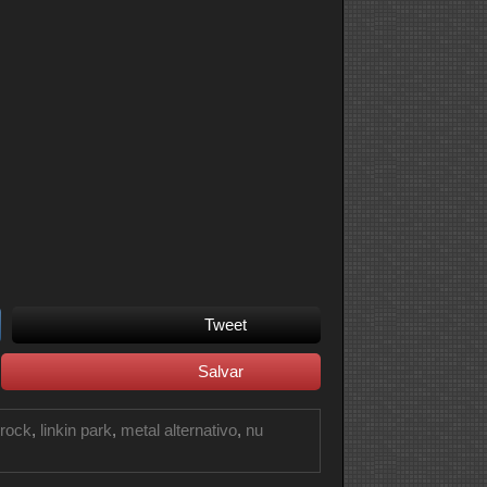
Tweet
Salvar
 rock
,
linkin park
,
metal alternativo
,
nu