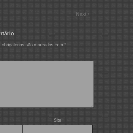
Next
tário
obrigatórios são marcados com
*
Site