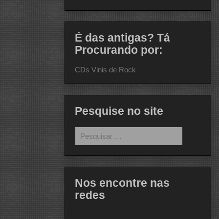
É das antigas? Tá
Procurando por:
CDs Vinis de Rock
Pesquise no site
Pesquisar
por:
Nos encontre nas
redes