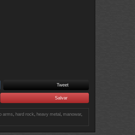
Tweet
Salvar
to arms
,
hard rock
,
heavy metal
,
manowar
,