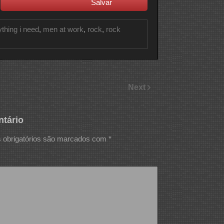
Salvar
thing i need
,
men at work
,
rock
,
rock
Next
tário
obrigatórios são marcados com
*