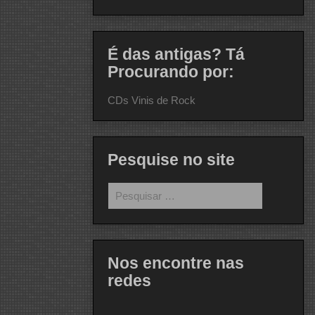
É das antigas? Tá
Procurando por:
CDs Vinis de Rock
Pesquise no site
Pesquisar
por:
Nos encontre nas
redes