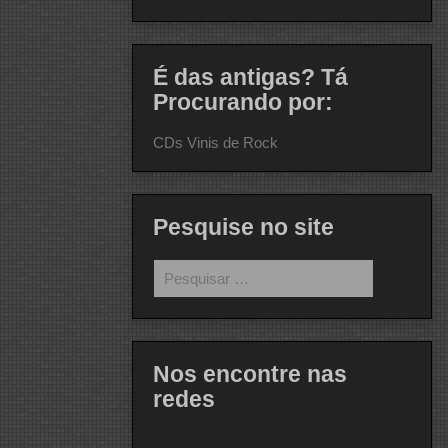
É das antigas? Tá
Procurando por:
CDs Vinis de Rock
Pesquise no site
Pesquisar
por:
Nos encontre nas
redes