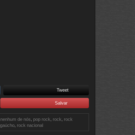
Tweet
Salvar
,
nenhum de nós
,
pop rock
,
rock
,
rock
 gaúcho
,
rock nacional