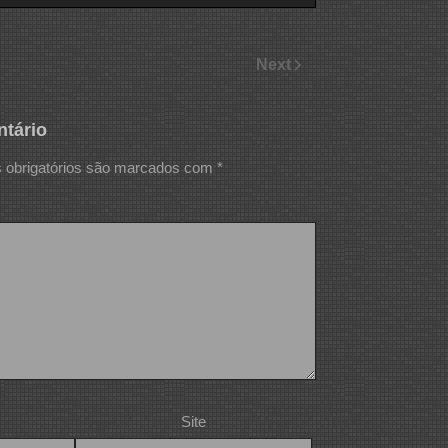
Next
tário
obrigatórios são marcados com
*
Site