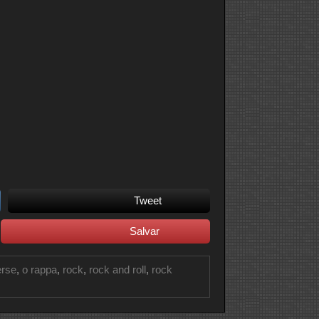
Tweet
Salvar
erse
,
o rappa
,
rock
,
rock and roll
,
rock