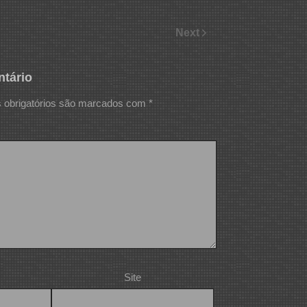
Next
tário
obrigatórios são marcados com
*
Site