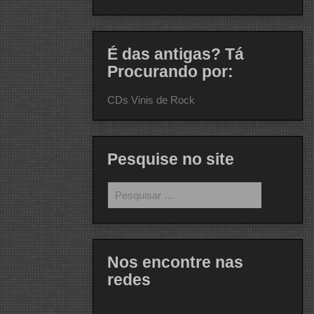
É das antigas? Tá
Procurando por:
CDs Vinis de Rock
Pesquise no site
Pesquisar
por:
Nos encontre nas
redes