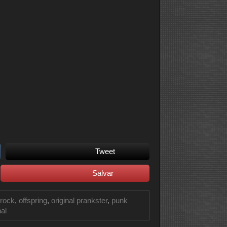
Tweet
Salvar
 rock
,
offspring
,
original prankster
,
punk
nal