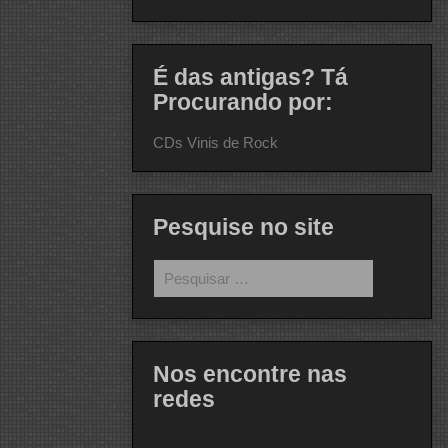
É das antigas? Tá
Procurando por:
CDs Vinis de Rock
Pesquise no site
Pesquisar
por:
Nos encontre nas
redes