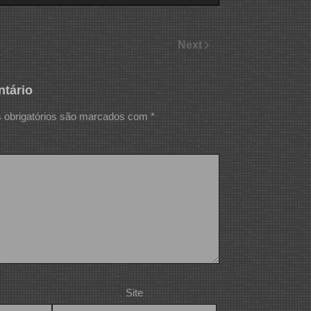
Next
tário
obrigatórios são marcados com
*
Site