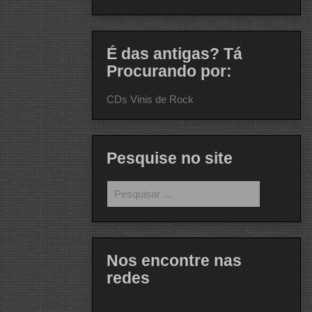
É das antigas? Tá
Procurando por:
CDs Vinis de Rock
Pesquise no site
Pesquisar
por:
Nos encontre nas
redes