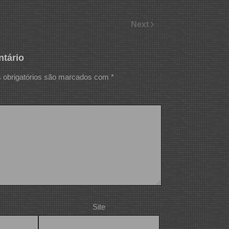
Next
tário
obrigatórios são marcados com
*
Site