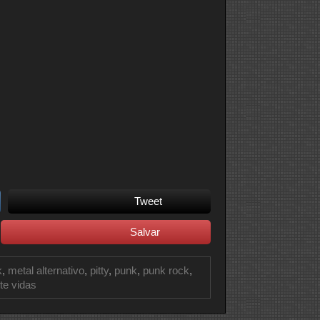
Tweet
Salvar
k
,
metal alternativo
,
pitty
,
punk
,
punk rock
,
te vidas