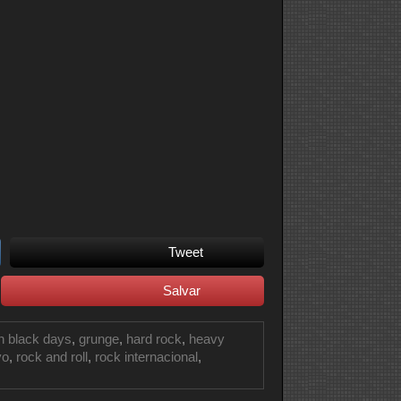
Tweet
Salvar
on black days
,
grunge
,
hard rock
,
heavy
vo
,
rock and roll
,
rock internacional
,