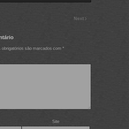
Next
tário
obrigatórios são marcados com
*
Site