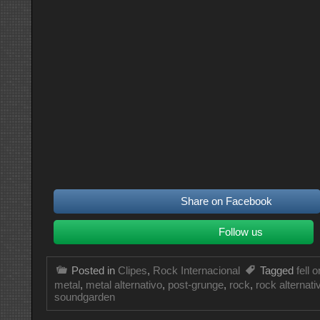
Share on Facebook
Follow us
Posted in
Clipes
,
Rock Internacional
Tagged
fell 
metal
,
metal alternativo
,
post-grunge
,
rock
,
rock alternati
soundgarden