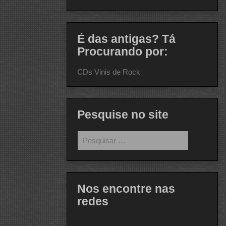
É das antigas? Tá
Procurando por:
CDs Vinis de Rock
Pesquise no site
Pesquisar
por:
Nos encontre nas
redes