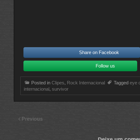
Share on Facebook
Follow us
Posted in
Clipes
,
Rock Internacional
Tagged
eye o
internacional
,
survivor
Previous
Deixe um comen