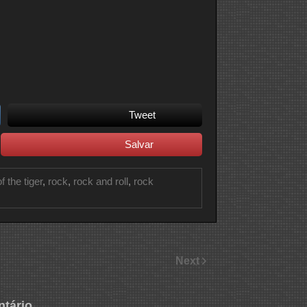
Tweet
Salvar
f the tiger
,
rock
,
rock and roll
,
rock
Next
tário