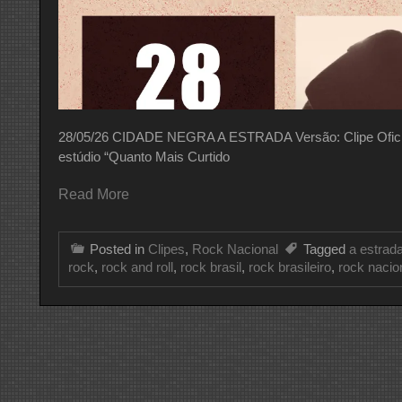
28/05/26 CIDADE NEGRA A ESTRADA Versão: Clipe Oficial 
estúdio “Quanto Mais Curtido
Read More
Posted in
Clipes
,
Rock Nacional
Tagged
a estrad
rock
,
rock and roll
,
rock brasil
,
rock brasileiro
,
rock nacio