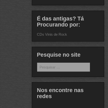
É das antigas? Tá
Procurando por:
CDs Vinis de Rock
Pesquise no site
Pesquisar
por:
Nos encontre nas
redes