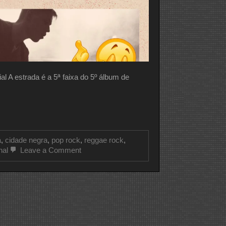
A estrada é a 5ª faixa do 5º álbum de
a
,
cidade negra
,
pop rock
,
reggae rock
,
on
nal
Leave a Comment
CLIPE
DO
DIA
CIDADE
NEGRA