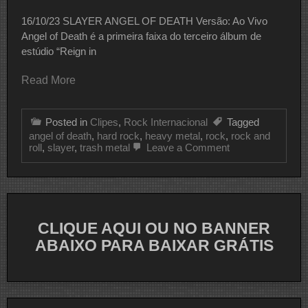
16/10/23 SLAYER ANGEL OF DEATH Versão: Ao Vivo
Angel of Death é a primeira faixa do terceiro álbum de
estúdio “Reign in
Read More
Posted in
Clipes
,
Rock Internacional
Tagged
angel of death
,
hard rock
,
heavy metal
,
rock
,
rock and
on
roll
,
slayer
,
trash metal
Leave a Comment
CLIPE
DO
DIA
SLAYER
CLIQUE AQUI OU NO BANNER
ABAIXO PARA BAIXAR GRÁTIS