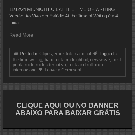
11/12/24 MIDNIGHT OIL AT THE TIME OF WRITING
Versão: Ao Vivo em Estúdio At the Time of Writing é a 4ª
faixa
Read More
Posted in
Clipes
,
Rock Internacional
Tagged
at
the time writing
,
hard rock
,
midnight oil
,
new wave
,
post
punk
,
rock
,
rock alternativo
,
rock and roll
,
rock
on
internacional
Leave a Comment
CLIPE
DO
DIA
MIDNIGHT
OIL
CLIQUE AQUI OU NO BANNER
ABAIXO PARA BAIXAR GRÁTIS