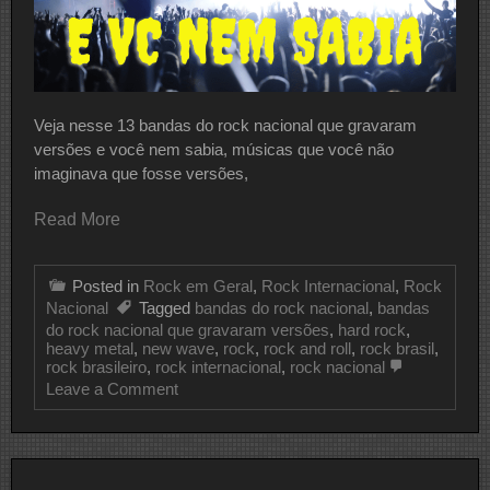
Veja nesse 13 bandas do rock nacional que gravaram
versões e você nem sabia, músicas que você não
imaginava que fosse versões,
Read More
Posted in
Rock em Geral
,
Rock Internacional
,
Rock
Nacional
Tagged
bandas do rock nacional
,
bandas
do rock nacional que gravaram versões
,
hard rock
,
heavy metal
,
new wave
,
rock
,
rock and roll
,
rock brasil
,
rock brasileiro
,
rock internacional
,
rock nacional
on
Leave a Comment
13
Bandas
Do
Rock
Nacional