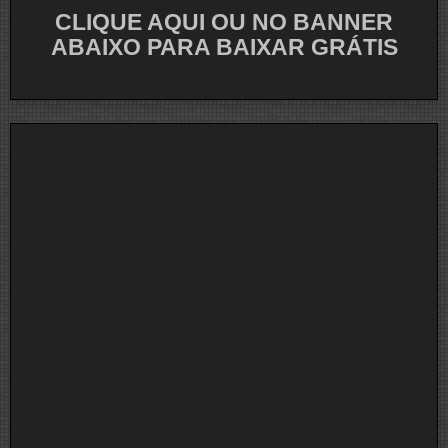
Que
CLIQUE AQUI OU NO BANNER
Gravaram
Versões
ABAIXO PARA BAIXAR GRÁTIS
E
Você
Nem
Sabia