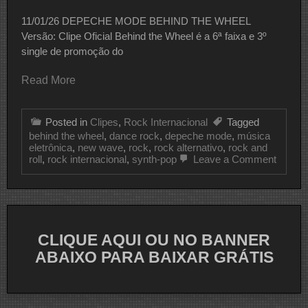
11/01/26 DEPECHE MODE BEHIND THE WHEEL
Versão: Clipe Oficial Behind the Wheel é a 6ª faixa e 3º
single de promoção do
Read More
Posted in
Clipes
,
Rock Internacional
Tagged
behind the wheel
,
dance rock
,
depeche mode
,
música
eletrônica
,
new wave
,
rock
,
rock alternativo
,
rock and
on
roll
,
rock internacional
,
synth-pop
Leave a Comment
CLIPE
DO
DIA
DEPE
MODE
CLIQUE AQUI OU NO BANNER
ABAIXO PARA BAIXAR GRÁTIS