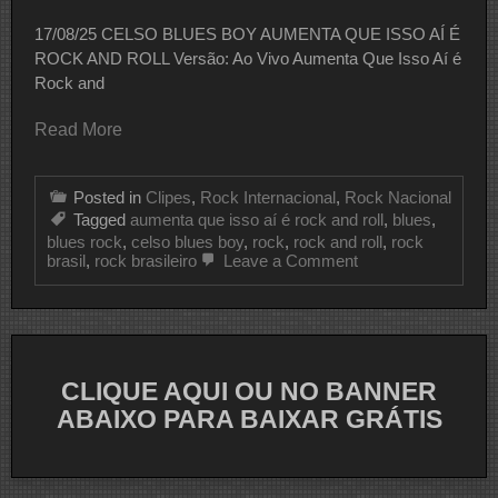
17/08/25 CELSO BLUES BOY AUMENTA QUE ISSO AÍ É
ROCK AND ROLL Versão: Ao Vivo Aumenta Que Isso Aí é
Rock and
Read More
Posted in
Clipes
,
Rock Internacional
,
Rock Nacional
Tagged
aumenta que isso aí é rock and roll
,
blues
,
blues rock
,
celso blues boy
,
rock
,
rock and roll
,
rock
on
brasil
,
rock brasileiro
Leave a Comment
CLIPE
DO
DIA
CELSO
BLUES
BOY
CLIQUE AQUI OU NO BANNER
ABAIXO PARA BAIXAR GRÁTIS