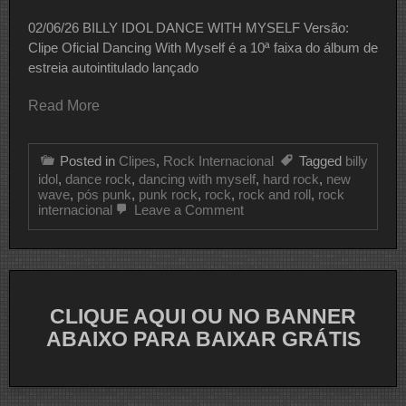
02/06/26 BILLY IDOL DANCE WITH MYSELF Versão:
Clipe Oficial Dancing With Myself é a 10ª faixa do álbum de
estreia autointitulado lançado
Read More
Posted in
Clipes
,
Rock Internacional
Tagged
billy
idol
,
dance rock
,
dancing with myself
,
hard rock
,
new
wave
,
pós punk
,
punk rock
,
rock
,
rock and roll
,
rock
on
internacional
Leave a Comment
CLIPE
DO
DIA
BILLY
IDOL
CLIQUE AQUI OU NO BANNER
ABAIXO PARA BAIXAR GRÁTIS