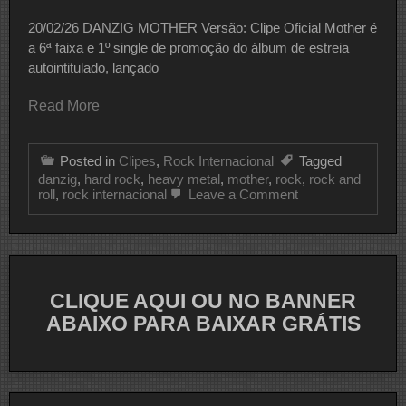
20/02/26 DANZIG MOTHER Versão: Clipe Oficial Mother é
a 6ª faixa e 1º single de promoção do álbum de estreia
autointitulado, lançado
Read More
Posted in
Clipes
,
Rock Internacional
Tagged
danzig
,
hard rock
,
heavy metal
,
mother
,
rock
,
rock and
on
roll
,
rock internacional
Leave a Comment
CLIPE
DO
DIA
DANZIG
CLIQUE AQUI OU NO BANNER
ABAIXO PARA BAIXAR GRÁTIS