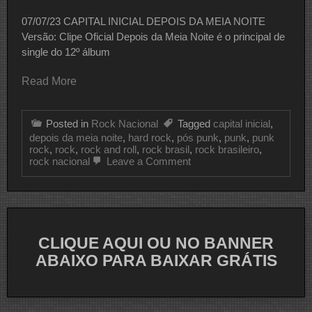
07/07/23 CAPITAL INICIAL DEPOIS DA MEIA NOITE
Versão: Clipe Oficial Depois da Meia Noite é o principal de
single do 12º álbum
Read More
Posted in
Rock Nacional
Tagged
capital inicial
,
depois da meia noite
,
hard rock
,
pós punk
,
punk
,
punk
rock
,
rock
,
rock and roll
,
rock brasil
,
rock brasileiro
,
on
rock nacional
Leave a Comment
CLIPE
DO
DIA
CAPITAL
INICIAL
CLIQUE AQUI OU NO BANNER
ABAIXO PARA BAIXAR GRÁTIS