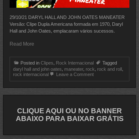
29/10/21 DARYL HALL AND JOHN OATES MANEATER
Versão: Clipe Dupla Americana formada em 1970, Daryl
Hall and John Oates, emplacaram vários sucessos.
Read More
Posted in
Clipes
,
Rock Internacional
Tagged
daryl hall and john oates
,
maneater
,
rock
,
rock and roll
,
on
rock internacional
Leave a Comment
CLIPE
DO
DIA
DARYL
HALL
AND
CLIQUE AQUI OU NO BANNER
JOHN
OATES
ABAIXO PARA BAIXAR GRÁTIS