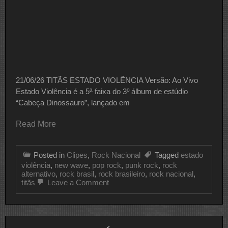
21/06/26 TITÃS ESTADO VIOLÊNCIA Versão: Ao Vivo
Estado Violência é a 5ª faixa do 3º álbum de estúdio
“Cabeça Dinossauro”, lançado em
Read More
Posted in
Clipes
,
Rock Nacional
Tagged
estado
violência
,
new wave
,
pop rock
,
punk rock
,
rock
alternativo
,
rock brasil
,
rock brasileiro
,
rock nacional
,
on
titãs
Leave a Comment
CLIPE
DO
DIA
TITÃS