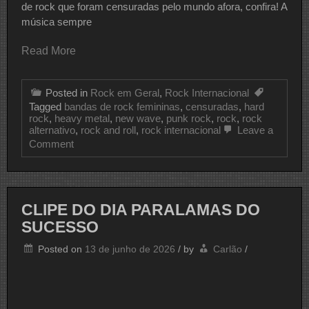
de rock que foram censuradas pelo mundo afora, confira! A
música sempre
Read More
Posted in
Rock em Geral
,
Rock Internacional
Tagged
bandas de rock femininas
,
censuradas
,
hard
rock
,
heavy metal
,
new wave
,
punk rock
,
rock
,
rock
alternativo
,
rock and roll
,
rock internacional
Leave a
on
Comment
15
Bandas
De
Rock
Que
CLIPE DO DIA PARALAMAS DO
Foram
SUCESSO
Censuradas
Pelo
Mundo
Posted on
13 de junho de 2026
/
by
Carlão
/
Afora