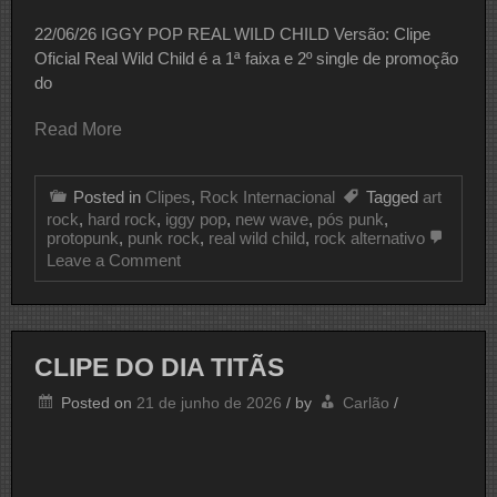
22/06/26 IGGY POP REAL WILD CHILD Versão: Clipe
Oficial Real Wild Child é a 1ª faixa e 2º single de promoção
do
Read More
Posted in
Clipes
,
Rock Internacional
Tagged
art
rock
,
hard rock
,
iggy pop
,
new wave
,
pós punk
,
protopunk
,
punk rock
,
real wild child
,
rock alternativo
on
Leave a Comment
CLIPE
DO
DIA
IGGY
POP
CLIPE DO DIA TITÃS
Posted on
21 de junho de 2026
/
by
Carlão
/