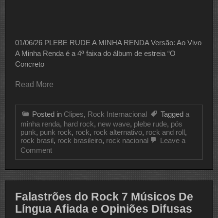
01/06/26 PLEBE RUDE A MINHA RENDA Versão: Ao Vivo
A Minha Renda é a 4ª faixa do álbum de estreia “O
Concreto
Read More
Posted in
Clipes
,
Rock Internacional
Tagged
a
minha renda
,
hard rock
,
new wave
,
plebe rude
,
pós
punk
,
punk rock
,
rock
,
rock alternativo
,
rock and roll
,
rock brasil
,
rock brasileiro
,
rock nacional
Leave a
on
Comment
CLIPE
DO
DIA
PLEBE
RUDE
Falastrões do Rock 7 Músicos De
Língua Afiada e Opiniões Difusas