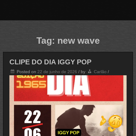
Tag:
new wave
CLIPE DO DIA IGGY POP
Posted on
22 de junho de 2026
/
by
Carlão
/