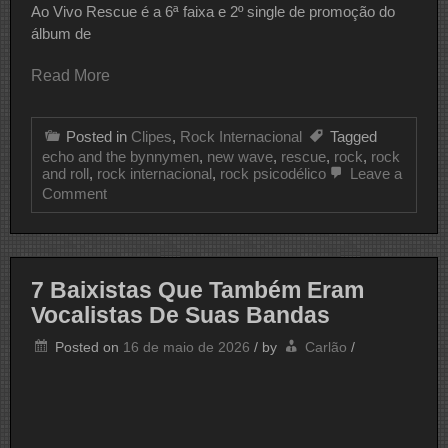
Ao Vivo Rescue é a 6ª faixa e 2º single de promoção do
álbum de
Read More
Posted in
Clipes
,
Rock Internacional
Tagged
echo and the bynnymen
,
new wave
,
rescue
,
rock
,
rock
and roll
,
rock internacional
,
rock psicodélico
Leave a
on
Comment
CLIPE
DO
DIA
ECHO
AND
7 Baixistas Que Também Eram
THE
Vocalistas De Suas Bandas
BUNNYMEN
Posted on
16 de maio de 2026
/
by
Carlão
/