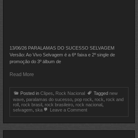
13/06/26 PARALAMAS DO SUCESSO SELVAGEM
Versão: Ao Vivo Selvagem é a 6ª faixa e 2º single de
promoção do 3º álbum de
Read More
Posted in
Clipes
,
Rock Nacional
Tagged
new
wave
,
paralamas do sucesso
,
pop rock
,
rock
,
rock and
roll
,
rock brasil
,
rock brasileiro
,
rock nacional
,
on
selvagem
,
ska
Leave a Comment
CLIPE
DO
DIA
PARALAMAS
DO