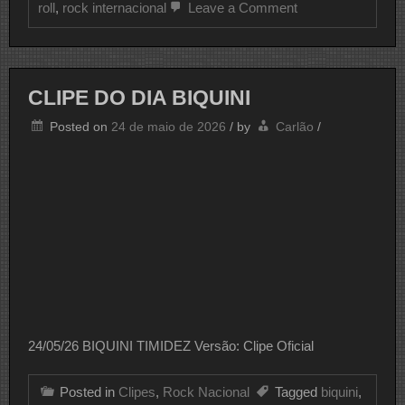
on
roll
,
rock internacional
Leave a Comment
Falastrões
do
Rock
7
Músicos
CLIPE DO DIA BIQUINI
De
Língua
Posted on
24 de maio de 2026
/
by
Carlão
/
Afiada
e
Opiniões
Difusas
24/05/26 BIQUINI TIMIDEZ Versão: Clipe Oficial
Posted in
Clipes
,
Rock Nacional
Tagged
biquini
,