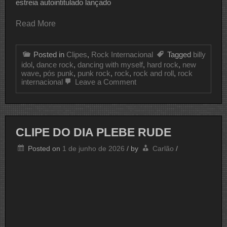
estreia autointitulado lançado
Read More
Posted in
Clipes
,
Rock Internacional
Tagged
billy
idol
,
dance rock
,
dancing with myself
,
hard rock
,
new
wave
,
pós punk
,
punk rock
,
rock
,
rock and roll
,
rock
on
internacional
Leave a Comment
CLIPE
DO
DIA
BILLY
IDOL
CLIPE DO DIA PLEBE RUDE
Posted on
1 de junho de 2026
/
by
Carlão
/