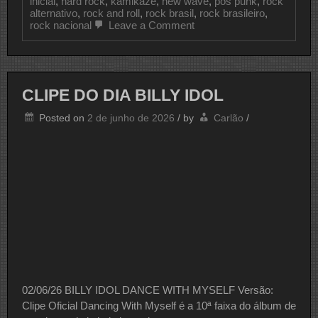
inicial
,
hard rock
,
kamikaze
,
new wave
,
pós punk
,
rock
alternativo
,
rock and roll
,
rock brasil
,
rock brasileiro
,
on
rock nacional
Leave a Comment
CLIPE
DO
DIA
CAPITAL
INICIAL
CLIPE DO DIA BILLY IDOL
Posted on
2 de junho de 2026
/
by
Carlão
/
02/06/26 BILLY IDOL DANCE WITH MYSELF Versão:
Clipe Oficial Dancing With Myself é a 10ª faixa do álbum de