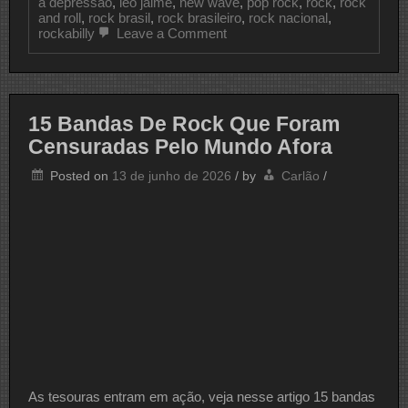
a depressão
,
léo jaime
,
new wave
,
pop rock
,
rock
,
rock
and roll
,
rock brasil
,
rock brasileiro
,
rock nacional
,
on
rockabilly
Leave a Comment
CLIPE
DO
DIA
LÉO
JAIME
15 Bandas De Rock Que Foram
Censuradas Pelo Mundo Afora
Posted on
13 de junho de 2026
/
by
Carlão
/
As tesouras entram em ação, veja nesse artigo 15 bandas