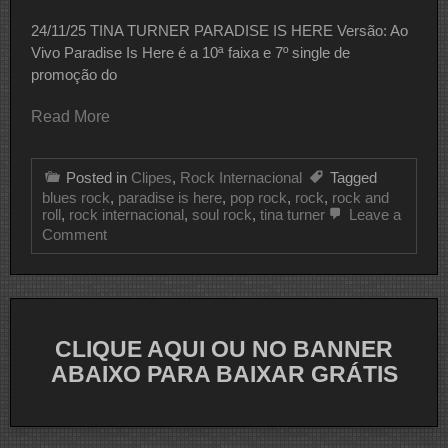
24/11/25 TINA TURNER PARADISE IS HERE Versão: Ao
Vivo Paradise Is Here é a 10ª faixa e 7º single de
promoção do
Read More
Posted in
Clipes
,
Rock Internacional
Tagged
blues rock
,
paradise is here
,
pop rock
,
rock
,
rock and
roll
,
rock internacional
,
soul rock
,
tina turner
Leave a
on
Comment
CLIPE
DO
DIA
TINA
TURNER
CLIQUE AQUI OU NO BANNER
ABAIXO PARA BAIXAR GRÁTIS