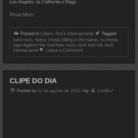
Los Angeles na California o Rage
Read More
Posted in
Clipes
,
Rock Internacional
Tagged
hard rock
,
heavy metal
,
killing in the name
,
nu metal
,
rage Against the machine
,
rock
,
rock and roll
,
rock
on
internacional
Leave a Comment
CLIPE
DO
DIA
RAGE
AGAINST
CLIPE DO DIA
THE
MACHINE
Posted on
11 de agosto de 2021
/
by
Carlão
/