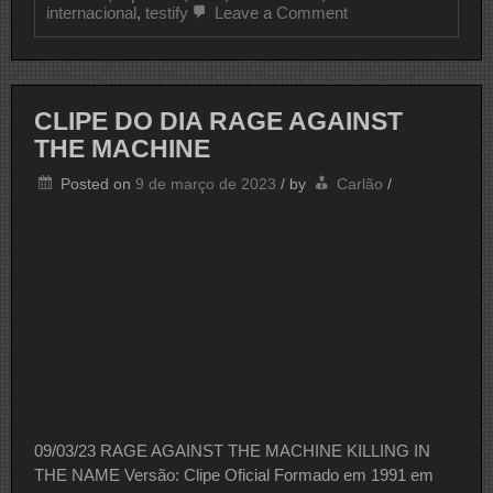
on
internacional
,
testify
Leave a Comment
CLIPE
DO
DIA
RAGE
AGAINST
CLIPE DO DIA RAGE AGAINST
THE
MACHINE
THE MACHINE
Posted on
9 de março de 2023
/
by
Carlão
/
09/03/23 RAGE AGAINST THE MACHINE KILLING IN
THE NAME Versão: Clipe Oficial Formado em 1991 em