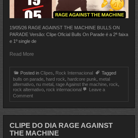
19/05/26 RAGE AGAINST THE MACHINE BULLS ON
PARADE Versão: Clipe Oficial Bulls On Parade é a 2ª faixa
e 1º single de
Read More
Posted in
Clipes
,
Rock Internacional
Tagged
bulls on parade
,
hard rock
,
hardcore punk
,
metal
alternativo
,
nu metal
,
rage Against the machine
,
rock
,
rock alternativo
,
rock internacional
Leave a
on
Comment
CLIPE
DO
DIA
RAGE
AGAINST
CLIPE DO DIA RAGE AGAINST
THE
THE MACHINE
MACHINE